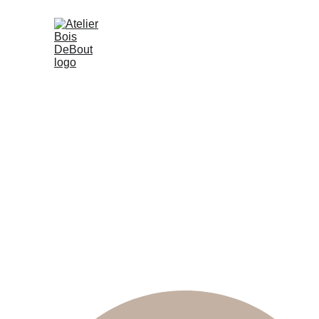
Galerie
Qui suis-je ?
Stages
Bou
Plong
En solo, en famille ou entre am
transmettre les ges